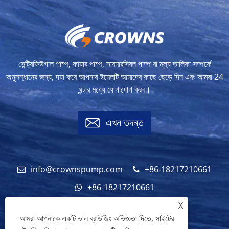
সেন্ট্রিফিউগাল পাম্প, ফায়ার পাম্প, সাবমারসিবল পাম্প বা মূল্য তালিকা সম্পর্কে
অনুসন্ধানের জন্য, দয়া করে আপনার ইমেলটি আমাদের কাছে ছেড়ে দিন এবং আমরা 24
ঘন্টার মধ্যে যোগাযোগ করব।
এখন তদন্ত
info@crownspump.com
+86-18217210661
+86-18217210661
X
আমরা আপনাকে একটি ভাল ব্রাউজিং অভিজ্ঞতা দিতে, সাইটের