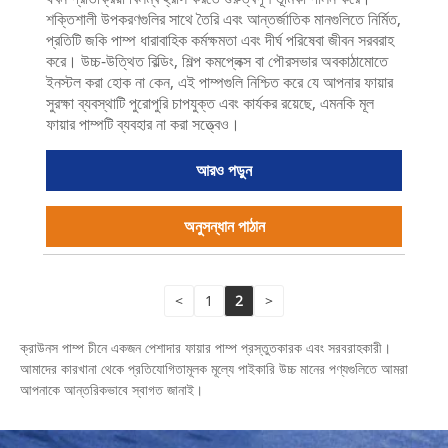
শক্তিশালী উপকরণগুলির সাথে তৈরি এবং আন্তর্জাতিক মানগুলিতে নির্মিত,
প্রতিটি জকি পাম্প ধারাবাহিক কর্মক্ষমতা এবং দীর্ঘ পরিষেবা জীবন সরবরাহ
করে। উচ্চ-উত্থিত বিল্ডিং, শিল্প কমপ্লেক্স বা পৌরসভার অবকাঠামোতে
ইনস্টল করা হোক না কেন, এই পাম্পগুলি নিশ্চিত করে যে আপনার ফায়ার
সুরক্ষা ব্যবস্থাটি পুরোপুরি চাপযুক্ত এবং কার্যকর রয়েছে, এমনকি মূল
ফায়ার পাম্পটি ব্যবহার না করা সত্ত্বেও।
আরও পড়ুন
অনুসন্ধান পাঠান
<
1
2
>
ক্রাউনস পাম্প চীনে একজন পেশাদার ফায়ার পাম্প প্রস্তুতকারক এবং সরবরাহকারী।
আমাদের কারখানা থেকে প্রতিযোগিতামূলক মূল্যে পাইকারি উচ্চ মানের পণ্যগুলিতে আমরা
আপনাকে আন্তরিকভাবে স্বাগত জানাই।