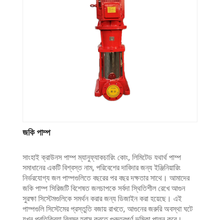
জকি পাম্প
সাংহাই ক্রাউনস পাম্প ম্যানুফ্যাকচারিং কোং, লিমিটেড যথার্থ পাম্প
সমাধানের একটি বিশ্বস্ত নাম, পরিবেশের দাবিদার জন্য ইঞ্জিনিয়ারিং
নির্ভরযোগ্য জল পাম্পগুলিতে বছরের পর বছর দক্ষতার সাথে। আমাদের
জকি পাম্প সিরিজটি বিশেষত জলচাপকে সর্বদা স্থিতিশীল রেখে আগুন
সুরক্ষা সিস্টেমগুলিকে সমর্থন করার জন্য ডিজাইন করা হয়েছে। এই
পাম্পগুলি সিস্টেমের প্রস্তুতি বজায় রাখতে, আগুনের জরুরি অবস্থা ঘটে
যখন প্রতিক্রিয়া বিলম্ব হ্রাস করতে গুরুত্বপূর্ণ ভূমিকা পালন করে।