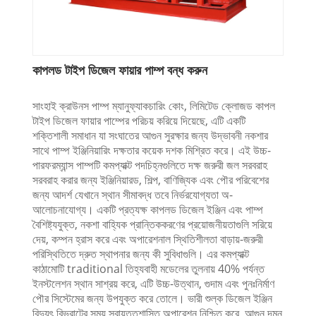
কাপলড টাইপ ডিজেল ফায়ার পাম্প বন্ধ করুন
সাংহাই ক্রাউনস পাম্প ম্যানুফ্যাকচারিং কোং, লিমিটেড ক্লোজড কাপল
টাইপ ডিজেল ফায়ার পাম্পের পরিচয় করিয়ে দিয়েছে, এটি একটি
শক্তিশালী সমাধান যা সংঘাতের আগুন সুরক্ষার জন্য উদ্ভাবনী নকশার
সাথে পাম্প ইঞ্জিনিয়ারিং দক্ষতার কয়েক দশক মিশ্রিত করে। এই উচ্চ-
পারফরম্যান্স পাম্পটি কমপ্যাক্ট পদচিহ্নগুলিতে দক্ষ জরুরী জল সরবরাহ
সরবরাহ করার জন্য ইঞ্জিনিয়ারড, শিল্প, বাণিজ্যিক এবং পৌর পরিবেশের
জন্য আদর্শ যেখানে স্থান সীমাবদ্ধ তবে নির্ভরযোগ্যতা অ-
আলোচনাযোগ্য। একটি প্রত্যক্ষ কাপলড ডিজেল ইঞ্জিন এবং পাম্প
বৈশিষ্ট্যযুক্ত, নকশা বাহ্যিক প্রান্তিককরণের প্রয়োজনীয়তাগুলি সরিয়ে
দেয়, কম্পন হ্রাস করে এবং অপারেশনাল স্থিতিশীলতা বাড়ায়-জরুরী
পরিস্থিতিতে দ্রুত স্থাপনার জন্য কী সুবিধাগুলি। এর কমপ্যাক্ট
কাঠামোটি traditional তিহ্যবাহী মডেলের তুলনায় 40% পর্যন্ত
ইনস্টলেশন স্থান সাশ্রয় করে, এটি উচ্চ-উত্থান, গুদাম এবং পুনঃনির্মাণ
পৌর সিস্টেমের জন্য উপযুক্ত করে তোলে। ভারী শুল্ক ডিজেল ইঞ্জিন
বিদ্যুৎ বিভ্রাটের সময় স্বায়ত্তশাসিত অপারেশন নিশ্চিত করে, আগুন দমন