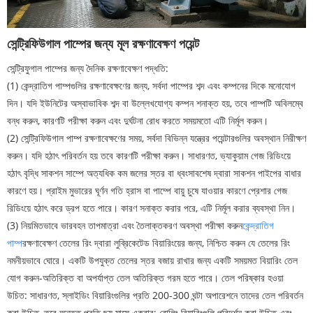
সেন্ট্রিফিউগাল পাম্পের জন্য মূল রক্ষণাবেক্ষণ পয়েন্ট
সেন্ট্রিফুগাল পাম্পের জন্য দৈনিক রক্ষণাবেক্ষণ পদ্ধতি:
(1) কেন্দ্রাতিগ পাম্পগুলির রক্ষণাবেক্ষণের জন্য, সর্বদা পাম্পের শব্দ এবং কম্পনের দিকে মনোযোগ
দিন। যদি ইউনিটের অস্বাভাবিক শব্দ বা উল্লেখযোগ্য কম্পন শনাক্ত হয়, তবে পাম্পটি অবিলম্বে
বন্ধ করুন, কারণটি পরীক্ষা করুন এবং দুর্ঘটনা রোধ করতে সময়মতো এটি নির্মূল করুন।
(2) সেন্ট্রিফিউগাল পাম্প রক্ষণাবেক্ষণের সময়, সর্বদা বিভিন্ন যন্ত্রের পয়েন্টারগুলির অবস্থান নিরীক্ষণ
করুন। যদি হঠাৎ পরিবর্তন হয় তবে কারণটি পরীক্ষা করুন। সাধারণত, ভ্যাকুয়াম গেজ রিডিংয়ে
হঠাৎ বৃদ্ধি সাকশন সাম্পে অত্যধিক কম জলের স্তর বা ধ্বংসাবশেষ দ্বারা সাকশন পাইপের বাধার
কারণে হয়। প্রাইম মুভারের ঘূর্ণন গতি হ্রাস বা পাম্পে বায়ু চুষে যাওয়ার কারণে প্রেশার গেজ
রিডিংয়ে হঠাৎ করে ড্রপ হতে পারে। কারণ সনাক্ত করার পরে, এটি নির্মূল করার ব্যবস্থা নিন।
(3) নিয়মিতভাবে ভারবহন তাপমাত্রা এবং তৈলাক্তকরণ অবস্থা পরীক্ষা করুন
কেন্দ্রাতিগ
পাম্প
রক্ষণাবেক্ষণ তেলের রিং দ্বারা লুব্রিকেটেড বিয়ারিংয়ের জন্য, নিশ্চিত করুন যে তেলের রিং
নমনীয়ভাবে ঘোরে। একটি উপযুক্ত তেলের স্তর বজায় রাখার জন্য একটি সময়মত বিয়ারিং তেল
যোগ করুন-অতিরিক্ত বা অপর্যাপ্ত তেল অতিরিক্ত গরম হতে পারে। তেল পরিষ্কার হওয়া
উচিত: সাধারণত, স্লাইডিং বিয়ারিংগুলির প্রতি 200-300 ঘন্টা অপারেশনে তাদের তেল পরিবর্তন
করা উচিত, তবে অন্তত প্রতি ছয় মাসে একবার; রোলিং বিয়ারিংগুলি পরিদর্শন করা উচিত এবং