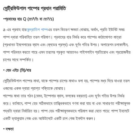
সেন্ট্রিফিউগাল পাম্পের প্রধান পরামিতি
•প্রবাহের হার Q (m³/h বা m³/s)
a এর প্রবাহ হার
কেন্দ্রাতিগ পাম্প
এর তরল বিতরণ ক্ষমতা বোঝায়, অর্থাৎ, প্রতি ইউনিট সময়
পাম্প দ্বারা পরিবাহিত তরল পরিমাণ। প্রবাহের হার নির্ভর করে পাম্পের কাঠামোগত মাত্রা
(প্রধানত ইমপেলারের ব্যাস এবং ব্লেডের প্রস্থ) এবং ঘূর্ণন গতির উপর। অপারেশন চলাকালীন,
পাম্প পরিবহন করতে পারে এমন তরলের প্রকৃত আয়তনও পাইপলাইন প্রতিরোধ এবং প্রয়োজনীয়
চাপের সাথে সম্পর্কিত।
• হেড এইচ (মি)/বার
সেন্ট্রিফিউগাল পাম্পের মাথা, যাকে পাম্পের চাপের মাথাও বলা হয়, পাম্পের মধ্য দিয়ে যাওয়া তরল
ওজনের একক দ্বারা প্রাপ্ত শক্তিকে বোঝায়।
পাম্পের মাথা তার গঠন (যেমন, ইম্পেলার ব্যাস, ফলকের বক্রতা) এবং ঘূর্ণন গতির উপর নির্ভর
করে। বর্তমানে, পাম্প হেড সঠিকভাবে তাত্ত্বিকভাবে গণনা করা যায় না এবং সাধারণত পরীক্ষামূলক
পদ্ধতি দ্বারা নির্ধারিত হয়। পাম্প হেড পরীক্ষামূলকভাবে পরিমাপ করা যেতে পারে: পাম্প ইনলেটে
একটি ভ্যাকুয়াম গেজ এবং আউটলেটে একটি চাপ গেজ ইনস্টল করুন।
• দক্ষতা