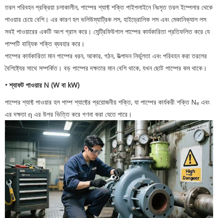
তরল পরিবহন প্রক্রিয়া চলাকালীন, পাম্পের শ্যাফ্ট শক্তি পাইপলাইনে নিঃসৃত তরল ইম্পেলার থেকে
পাওয়ার চেয়ে বেশি। এর কারণ হল ভলিউম্যাট্রিক লস, হাইড্রোলিক লস এবং মেকানিক্যাল লস
সবই পাওয়ারের একটি অংশ গ্রাস করে। সেন্ট্রিফিউগাল পাম্পের কার্যকারিতা প্রতিফলিত করে যে
পাম্পটি বাহ্যিক শক্তি ব্যবহার করে।
পাম্পের কার্যকারিতা মান পাম্পের ধরন, আকার, গঠন, উত্পাদন নির্ভুলতা এবং পরিবহন করা তরলের
বৈশিষ্ট্যের সাথে সম্পর্কিত। বড় পাম্পের দক্ষতার মান বেশি থাকে, যখন ছোট পাম্পের কম থাকে।
• শ্যাফট পাওয়ার N (W বা kW)
পাম্পের শ্যাফ্ট পাওয়ার হল পাম্প শ্যাফ্টের প্রয়োজনীয় শক্তি, যা পাম্পের কার্যকরী শক্তি Nₑ এবং
এর দক্ষতা η এর উপর ভিত্তি করে গণনা করা যেতে পারে।