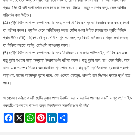
প্রতি 1500 ঘন্টা অপারেশনে তেল দিয়ে রিফিল করা উচিত। নতুন পাম্পের জন্য, তেল আগাম
পরিবর্তন করা উচিত।
(4) সেন্ট্রিফিউগাল পাম্প রক্ষণাবেক্ষণের সময়, পাম্প স্টাফিং বক্স স্বাভাবিকভাবে কাজ করছে কিনা
তা পরীক্ষা করুন। প্যাকিং থেকে অবিচ্ছিন্ন জলের ফোঁটা হওয়া উচিত (সাধারণত প্রতি মিনিটে
প্রায় 30 ফোঁটা)। ড্রিপ রেট খুব বেশি বা খুব কম হলে, প্যাকিংটি সঠিকভাবে শক্ত করা হয়েছে
তা নিশ্চিত করতে গ্রন্থি বোল্টগুলি সামঞ্জস্য করুন।
(5) সেন্ট্রিফিউগাল পাম্প রক্ষণাবেক্ষণের সময় নিয়মিতভাবে সাকশন পাইপলাইন, স্টাফিং বক্স এবং
বায়ু ফুটো হওয়ার জন্য অন্যান্য উপাদানগুলি পরীক্ষা করুন। বায়ু ফুটো হলে, চাপ গেজ রিডিং কমে
যাবে, এবং পাম্পের ভিতরে অস্বাভাবিক শব্দ শোনা যাবে। বায়ু ফুটো প্রতিরোধের ব্যবস্থা গ্রহণ;
অন্যথায়, জলের আউটপুট হ্রাস পাবে, এবং গুরুতর ক্ষেত্রে, পাম্পটি জল নিঃসরণ করতে ব্যর্থ হতে
পারে।
আগে:
জ্ঞান কর্নার: একটি সেন্ট্রিফুগাল পাম্প ইনস্টল করা - ক্রাউন পাম্পের একটি বন্ধুত্বপূর্ণ গাইড
পরবর্তী:
পাইপলাইন পাম্পের জন্য ইনস্টলেশন সতর্কতাগুলি কী কী?
Facebook
X
WhatsApp
Pinterest
LinkedIn
Share