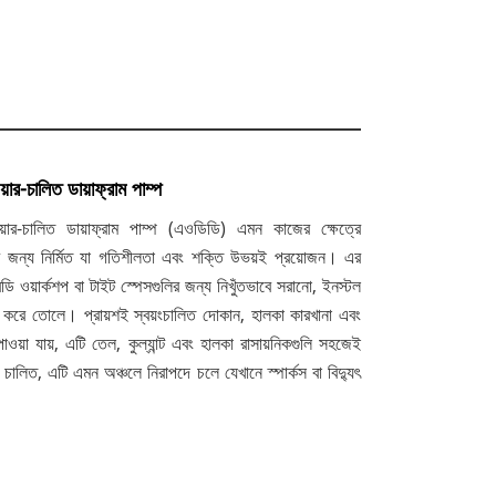
য়ার-চালিত ডায়াফ্রাম পাম্প
এয়ার-চালিত ডায়াফ্রাম পাম্প (এওডিডি) এমন কাজের ক্ষেত্রে
তার জন্য নির্মিত যা গতিশীলতা এবং শক্তি উভয়ই প্রয়োজন। এর
বডি ওয়ার্কশপ বা টাইট স্পেসগুলির জন্য নিখুঁতভাবে সরানো, ইনস্টল
 করে তোলে। প্রায়শই স্বয়ংচালিত দোকান, হালকা কারখানা এবং
 পাওয়া যায়, এটি তেল, কুল্যান্ট এবং হালকা রাসায়নিকগুলি সহজেই
া চালিত, এটি এমন অঞ্চলে নিরাপদে চলে যেখানে স্পার্কস বা বিদ্যুৎ