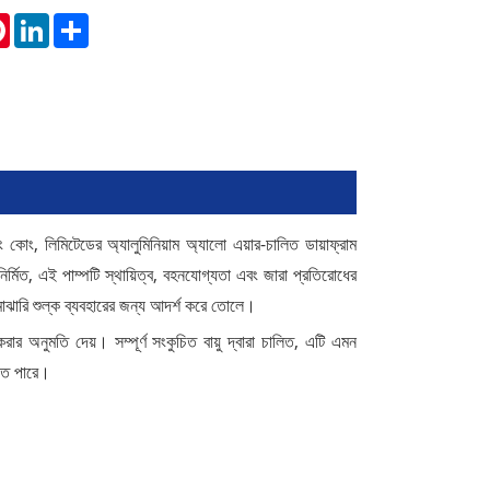
tsApp
Pinterest
LinkedIn
Share
 কোং, লিমিটেডের অ্যালুমিনিয়াম অ্যালো এয়ার-চালিত ডায়াফ্রাম
ির্মিত, এই পাম্পটি স্থায়িত্ব, বহনযোগ্যতা এবং জারা প্রতিরোধের
 মাঝারি শুল্ক ব্যবহারের জন্য আদর্শ করে তোলে।
র অনুমতি দেয়। সম্পূর্ণ সংকুচিত বায়ু দ্বারা চালিত, এটি এমন
রতে পারে।