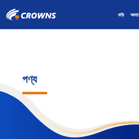
বাড়ি
আমাদে
পণ্য