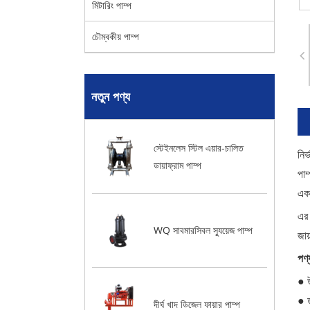
মিটারিং পাম্প
চৌম্বকীয় পাম্প
নতুন পণ্য
স্টেইনলেস স্টিল এয়ার-চালিত
নির
ডায়াফ্রাম পাম্প
পাম
একট
এর 
WQ সাবমারসিবল স্যুয়েজ পাম্প
জায
পণ্
দীর্ঘ খাদ ডিজেল ফায়ার পাম্প