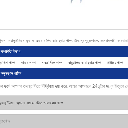
ট্যাগ: অ্যালুমিনিয়াম অ্যালো এয়ার-চালিত ডায়াফ্রাম পাম্প, চীন, প্রস্তুতকারক, সরবরাহকারী, কারখানা
সম্পর্কিত বিভাগ
দ্রাতিগ পাম্প
ফায়ার পাম্প
সাবমার্সিবল পাম্প
বায়ুচালিত ডায়াফ্রাম পাম্প
মিটারিং পাম্প
অনুসন্ধান পাঠান
ের ফর্মে আপনার তদন্ত দিতে নির্দ্বিধায় দয়া করে. আমরা আপনাকে 24 ঘন্টার মধ্যে উত্তর 