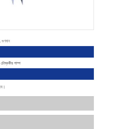
, গুণমান
চৌম্বকীয় পাম্প
দেব।