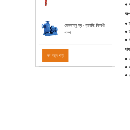
অপা
জেডডাব্লু স্ব -প্রাইমিং নিকাশী
পাম্প
সাধ
সব নতুন পণ্য